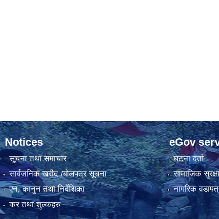
Notices
eGov serv
सूचना तथा समाचार
घटना दर्ता
सार्वजनिक खरीद /बोलपत्र सूचना
सामाजिक सुरक्ष
एन, कानुन तथा निर्देशिका
नागरिक वडापत्
कर तथा शुल्कहरु