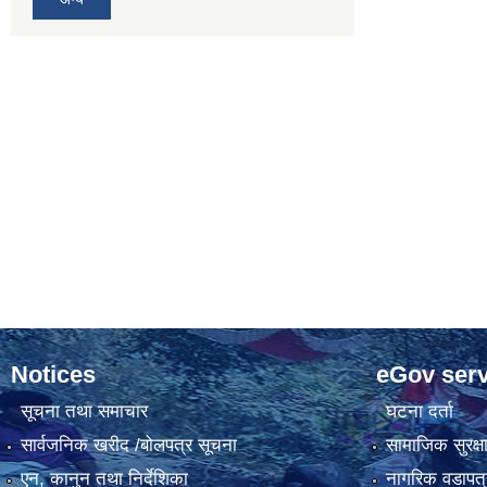
Notices
eGov serv
सूचना तथा समाचार
घटना दर्ता
सार्वजनिक खरीद /बोलपत्र सूचना
सामाजिक सुरक्ष
एन, कानुन तथा निर्देशिका
नागरिक वडापत्